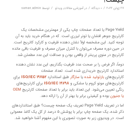
چیست؟
/
/
/
27 ژوئن 2022
0 دیدگاه‌
در
آموزشی
,
مقالات
,
ویدئو
توسط
saman.admin
Page Yield یا تعداد صفحات چاپ یکی از مهمترین مشخصات یک
کارتریج جوهر افشان یا تونر لیزری است. که در هنگام خرید باید به آن
توجه کنید. این مشخصه اولاً نشان دهنده ظرفیت و کارکرد کاتریج است.
در حین دوره مصرف می‌توان با کنترل میزان مصرف و ظرفیت باقی مانده
کارتریج در منوی پرینتر از واقعی بودن و صداقت این عدد مطمئن شد.
دوماً، اگر فرض را بر صحت عدد ظرفیت بگذاریم، این عدد نشان دهنده
استاندارد کارتریج خریداری شده است. تعداد صفحات
کارتریج‌های
بازتولید شده
یا
سازگار
طبق استاندارد
ISO/IEC 19752
برای
کارتریج‌های مونو کروم یا مشکی و
ISO/IEC 19798
برای کارتریج‌های
رنگی تعیین می‌شود. این تعداد باید برابر با تعداد صفحات کارتریج
OEM
یا جنیون
بوده و کیفیتی برابر یا بهتر از آن را ارائه دهد.
اما در تعریف Page Yield تعریف یک صفحه چیست؟ طبق استانداردهای
ذکر شده، یک صفحه چاپ برابر با پوشش 5 درصد از کل یک کاغذ معمولی
است. در ویدیوی زیر به صورت تصویری با این مفهوم آشنا خواهید شد.