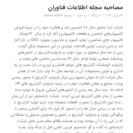
مصاحبه مجله اطلاعات فناوران
/
/
/
27 ژوئن 2022
0 دیدگاه‌
در
اخبار
توسط
saman.admin
شرکت تارا مشاور سال 68 تاسیس شد و فعالیت خود را در زمینه فروش
کامپیوترهای شخصی و قطعات کامپیوتری آغاز کرد.از سال 72مونتاژ
کامپیوتر های شخصی، تولید کیبورد و مادربورد بصورت CKD در تارا آغاز
شد و بدین ترتیب اولین اقدامات تولیدی در این مجموعه شکل گرفت .
پس از سه سال تحقیق در مورد تولید و بازتولیدکارتریج در کشورهای
پیشرفته صنعتی نهایتا اواخر سال 79،جدیدترین ماشین های تولید و
بازتولید اتوماتیک کارتریج های جوهر افشان و لیزری در تارا نصب و راه
اندازی و اولین محصولات آن در اواسط سال 80 وارد بازار شد.از همان
سال شرکت تارا به عنوان مجهزترین مرکز بازتولید کارتریج با مجوز رسمی
وزارت صنایع و معادن فعالیت خودرا در زمینه بازتولید کارتریج های HP
ادامه داد. چند سال بعد برخی از کشورهای آسیایی شروع به تولید بدنه
بعضی از مدل های کارتریج لیزری کردند. شرکت تارامشاور نیز از آن زمان
، بدنه نوی کارتریج را بصورت قطعات منفصله وارد کردو تولید کارتریج با
بدنه نو، در برخی مدل ها را در دستور کار قرار داد.برای آشنایی بیشتر با
چگونگی تولید و بازتولید کارتریج در کشور و همچنین مسایل و مشکلاتی
که در این راه با آن مواجه بوده و هستند،باقائم مقام مدیر عامل شرکت
تارامشاور به گفت و گو نشستیم. فریبرز لقایی قبل از اینکه وارد بحث