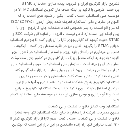
تشریح بازار کارتریج ایران و ضرروت پیاده سازی استاندارد STMC
پرداختند. شربتی با تاکید بر اینکه هدف مان تدوین استاندارد STMC در
موسسه ملی استاندارد است ، گفت : یکی از شیوه های استاندارد که
اکنون در سازمان ملی استاندارد تعریف شده روش ازمون ISO/IEC 19752
که در واقع استاندارد یدر خصوص تعداد صفحات چاپ کارتریج . وی با
بیان اینکه این استاندارد کامل نیست ، افزود : از نمایندگان شرکت SCC و
STMC دعوت کردیم که کارتریجهای تارا را ارزیابی کنند تا بتوانیم استاندارد
جهانی STMC را بگیریم .
لقایی نیز در تائید سخنان وی گفت : اینگونه ،
قدمی بر میداریم در راستای پایه ریزی و استقرار استاندارد در کشور . وی
افزود : باتوجه به اینکه معضل بزرگ بازار کارتریج در کشور وفور محصولات
تقلبی در این زمینه است ، سازمان ملی استاندارد با تدوین استاندارد ملی
در این راستا می تواند از ورود کارتریجهای تقلبی به بازار جلو گیری کند .
لقایی اضافه کرد : مدتی است که درخواستمان را در خصوص تدوین
استاندارد کارتریج به پژوهشکده استاندارد اعلام کردیم و آنها هم از این
موضوع استقبال کردند . وی تاکید کرد : بحث استاندارد کارتریج جهانی
است و الگو برداری و بومی سازی ان باید در موسسه ملی استاندارد انجام
شود.
استاندارد وجه تمایز کالای با کیفیت و بی کیفیت
معاون مدیریت شرکت تارا مشاور با بیان اینکه استاندارد تنها وجه تمایز
کالای با کیفیت و بی کیفیت است ، گفت :سهم تارا از بازار کارتریج کمتر از
10% است بنابراین تنها راه زنده ماندنمان در این بازار این است که بهترین