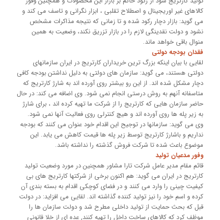
تولید کارتریج شود از رکود حاکم بر بازار این محصولات و همچنین وفور
کالاهای غیر اوریجینال و اصطلاح تقلبی ، ابزار نگرانی و تاسف می کند و
می گوید: بازار دچار رکود شده و تا زمانی که نتیجه مذاکرات مشخص
نشود و دولت نقدینگی لازم را در بازار تزریق نکند، وضعیت به همین
منوال باقی خواهد ماند.
فقدان بودجه دولتی
لقایی با بیان اینکه بزرگ ترین خریداران کارتریج در ایران سازمانهای
دولتی هستند، می گوید: سازمان های دولتی به دلیل نداشتن بودجه کافی
دچار مشکل شده اند. از این رو بیشتر روی آورده اند به شارژ کارتریج که
متاسفانه آنهم به روش درستی انجام نمی شود. وی اضافه می کند: در حال
حاضر سازمان هایی که کارتریج را از شرکت ما تهیه کرده اند ، برای شارژ
به زیر پله ها روی آورده اند و هیچ کنترلی روی فعالیت آنها نمی شود.
وی می گوید: سازمانها در توجیح این اقدام خود عنوان می کنند که بودجه
نداریم و باشارژ کارتریج توسط زیر پله ها قیمت کاهش می یابد. این
موضوع باعث شده تا شرکت فروش گذشته را نداشته باشد.
وفور مدعیان تولید
قائم مقام مدیر عامل شرکت تارا مشاور همچنین در مورد وضعیت تولید
کارتریج در ایران می گوید: هم اکنون برخی از شرکتها کارتریج های بی
کیفیت چینی را وارد می کنند و در فضای کوچکی اقدام به بسته بندی آن
کرده و اسم خود را نیز تولید کننده گذاشته اند. لقایی می افزاید: در دولت
قبل که بحث حمایت از تولید داخلی مطرح شد و دولت سازمان ها را
موظف کرد که کالاهای ساخت داخل را تهیه کنند, عده ای از خلا قانونی