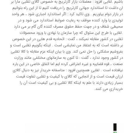
باشیم .لقایی افزود : معضلات بازار کارتریج به خصوص کالای تقلبی مارا بر
ان داشت تا استاندارد جهانی کارتریج را دریافت کنیم تا از این راه بتوانیم
در بازار دوام بیاوریم . وی تاکید کرد : اگر استاندارد اجباری شود ، هر واحد
تولیدی یا وارد کننده موظف به رعایت ضوابط استاندارد می شود و در
محیطی شفاف و در جهت حفظ حقوق مصرف کننده گان گام بر می دارد
.لقایی با طرح این سئوال که چرا سازمان یا نهادی با ورود محصولات
تقلبی در کشور مقابله نمیکند ، گفت : اتحادیه قدم هایی در این خصوص
بر داشته است که به اعتقاد من نمایشی است . اینکه بگوییم تقلبی است و
بفروشیم مشکلی را حل نمی کند. وی با بیان اینکه عزم مقابله با کالا تقلبی
در کشور وجود ندارد ، گفت : تا کنون به سازمانهای مختلفی مانند وزارت
صنعت ، قوه قضاییه و غیره اعتراض کرده ایم اما اتفاق خاصی در این باره
نیافتاده است . لقایی همچنین افزود : متاسفانه خریدار نیز به دنبال کالای
ارزان قیمت است و از انجایی که کالای با کیفیت و تقلبی تفاوت قیمت
بسیار زیادی دارند با علم به اینکه کالا تقلبی و بی کیفیت است آن را
خریداری می کنند.