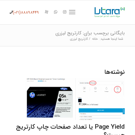
(021)88898449
بایگانی برچسب برای: کارتریج لیزری
شما اینجا هستید:
خانه
/
کارتریج لیزری
نوشته‌ها
Page Yield یا تعداد صفحات چاپ کارتریج