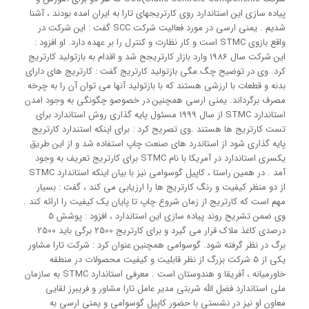
پیاده سازی این استاندارد روی کارتریجهای تارا به ایران امده بودند ، آشنا
شدیم . یمنی ارسی در مورد فعالیت شرکت SCC گفت : این شرکت در
واقع بازوی STMC است و کار نظارت و کنترل را بر عهده دارد. او افزود :
این شرکت سال 1986 وارد بازار کارتریجح شد و اقدام به بازتولید کارتریج
کرد. وی در توضیح چگ.مگی بازتولید کارتریج گفت : کارتریج های دارای
بدنه و قطعات با ارزشی هستند که با بازتولید آنها می توان آن را به چرخه
مصرف برگرداند. یمنی ارسی همچنین در خصوصو چگونگی به وجود امدن
استاندارد STMC از سال 1999 مسئول پایه گذاری روش استاندارد برای
تست کارتریج ها هستند .وی تصریح کرد : برای اینکه استندارد کارتریج
پایه گذاری شود از استاندرد های صنعت چاپ استفاده شد و از این طریق
یکسری استاندارد در آمریکا با نام STMC برای کارتریج تعریف به وجود
آمد . در همین راستا ، کاپیل گوسوامی نیز با بیان اینکه استاندارد STMC
از دو منظر کیفیت و رنگ کارتریج ها را ارزیابی می کند ، گفت : بسیار
مهم است که کارتریج از زمان شروع چاپ تا پایان یک کیفیت را ارائه کند .
وی ضمن تشریح روند پیاده سازی این استاندارد ، افزود : پوشش 5
درصدی کاغذ ملاک قرار می گیرد و برای کارتریج 2500 برگی باید 2500
برگ در نظر گرفته شود. گوسوامی همچنین عنوان کرد : شرکت تارا مشاور
یکی از 5 شرکت بزرگ از نظر قابلیت و کیفیت محصولات در منطقه
خاورمیانه ، آفریقا و هندوستان است . معرفی استاندارد STMC به سازمان
ملی استاندارد فضل الله شربتی مدیر عامل تارا مشاور و فریبرز لقایی
معاون او نیز در نشستی با حضور کاپیل گوسوامی و یمنی ارسی به