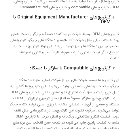
کارتریج‌ها از نظر مبدأ تولید به سه دسته تقسیم می‌شوند. کارتریج‌های
OEM، کارتریج‌های compatible و کارتریج‌های Remanufactured.
کارتریج‌های Original Equipment Manufacturer یا
OEM
کارتریج‌های OEM توسط شرکت تولید کننده دستگاه چاپگر و تحت همان
برند هستند. برای مثال شرکت HP علاوه بر دستگاه‌های چاپگر، کارتیج‌های
مخصوص این دستگاه‌ها را نیز تولید می‌کند. این نوع کارتریج نسبت به
دو نوع دیگر قیمت بالاتری دارند، هرچند الزاماً عمر بیشتری نخواهند
داشت.
کارتریج‌های Compatible یا سازگار با دستگاه
این کارتریج‌ها توسط شرکت‌های غیر از شرکت اصلی سازنده دستگاه
چاپگر، و تحت برندهای متعددی تولید می‌شوند. این کارتریج‌ها گاهی، به
دلیل کپی رایت یا حق ثبت اختراع تفاوت‌های اندکی با کارتریج‌های OEM
دارند. کارتریج‌های سازگار معمولاً به اندازه قابل توجهی ارزان‌تر از OEM ها
هستند و بعضی از آن‌ها با کیفیتی مشابه با ورژن اصلی تولید کننده چاپگر
تولید می‌شوند. هرگونه تفاوت این کارتریج‌ها، در فاکتورهایی مثل نقطه
ذوب، کیفیت الکترواستاتیکی، رنگ‌دانه و اندازه ذرات، با کارتریج OEM
منجر به کیفیت پایین چاپ می‌شود؛ در نتیجه حین انتخاب بین برندهای
مختلف باید به اعتبار برند و استاندادهایی که تحت آن‌ها اقدام به تولید