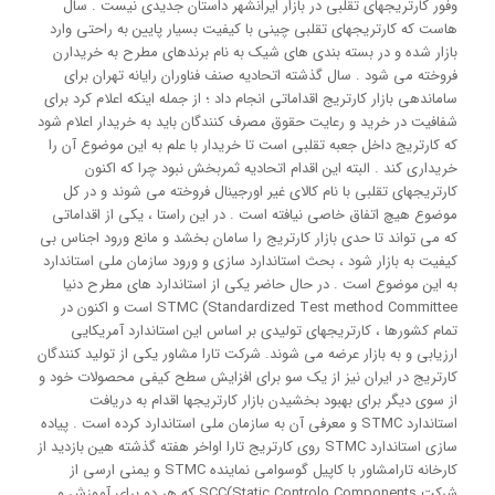
وفور کارتریجهای تقلبی در بازار ایرانشهر داستان جدیدی نیست . سال
هاست که کارتریجهای تقلبی چینی با کیفیت بسیار پایین به راحتی وارد
بازار شده و در بسته بندی های شیک به نام برندهای مطرح به خریدارن
فروخته می شود . سال گذشته اتحادیه صنف فناوران رایانه تهران برای
ساماندهی بازار کارتریج اقداماتی انجام داد ؛ از جمله اینکه اعلام کرد برای
شفافیت در خرید و رعایت حقوق مصرف کنندگان باید به خریدار اعلام شود
که کارتریج داخل جعبه تقلبی است تا خریدار با علم به این موضوع آن را
خریداری کند . البته این اقدام اتحادیه ثمربخش نبود چرا که اکنون
کارتریجهای تقلبی با نام کالای غیر اورجینال فروخته می شوند و در کل
موضوع هیچ اتفاق خاصی نیافته است . در این راستا ، یکی از اقداماتی
که می تواند تا حدی بازار کارتریج را سامان بخشد و مانع ورود اجناس بی
کیفیت به بازار شود ، بحث استاندارد سازی و ورود سازمان ملی استاندارد
به این موضوع است . در حال حاضر یکی از استاندارد های مطرح دنیا
STMC (Standardized Test method Committee است و اکنون در
تمام کشورها ، کارتریجهای تولیدی بر اساس این استاندارد آمریکایی
ارزیابی و به بازار عرضه می شوند. شرکت تارا مشاور یکی از تولید کنندگان
کارتریج در ایران نیز از یک سو برای افزایش سطح کیفی محصولات خود و
از سوی دیگر برای بهبود بخشیدن بازار کارتریجها اقدام به دریافت
استاندارد STMC و معرفی آن به سازمان ملی استاندارد کرده است . پیاده
سازی استاندارد STMC روی کارتریج تارا اواخر هفته گذشته هین بازدید از
کارخانه تارامشاور با کاپیل گوسوامی نماینده STMC و یمنی ارسی از
شرکت SCC(Static Controlo Components که هر دو برای آموزش و