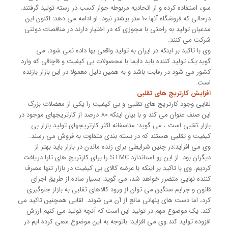
سوء استفاده کرده و از اتحادیه مربوطه جواز کسب در رسته تولید گرفتند.
درحالی که فروشگاه آنها 10 متر بیشتر نبود. او ادامه می دهد: اکنون این
مدعیان تولید به راحتی با مجوزی که در اختیار دارند در مناقصات دولتی
شرکت می کنند.
وی با تاکید بر اینکه در ایران به تولید واقعی بها داده نمی شود، می
گوید:یک تولید کننده باید دایما با محصولات بی کیفیت و قاچاقی که وارد
کشور می شود در رقابت باشد و به همین دلیل معمولا در این بازار بازنده
است.
افزایش کارتریج های تقلبی
لقایی وجود کارتریج های تقلبی و بی کیفیت را یکی از معضلات بزرگ
این صنف عنوان می کند و با بیان اینکه 80 درصد از کارتریجهای موجود در
بازار تقلبی است ، می گوید: متاسفانه اکثر کارتریجهای تولید بازار بی
کیفیت و تقلبی هستند که در بسته بندی متفاوت به فروش می رسند.
وی می افزاید:در چنین شرایطی برای زنده ماندن در بازار باید بهتر از
دیگران بود. از این رو استاندارد STMC را برای کارتریج های تارا دریافت
کردیم. وی با تاکید بر اینکه با عرضه کالای بی کیفیت در بازار تنها مصرف
کننده نهایی متضرر خواهد شد، می گوید: بسیار ساده از طریق اجرای
قانون و جرایم سنگین می توان از ورود کالاهای تقلبی به بازار جلوگیری
کرد، اما دست های پنهانی مانع از آن می شوند. لقایی همچنین تاکید می
کند: یک موضوع مهم در تولید این است که آنچه تولید می کنیم ارزش
افزوده تولید کند.وی می افزاید: باتوجه به این موضوع سعی کرده ایم در