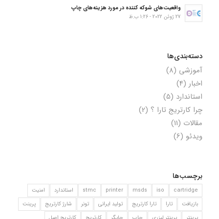
واقعیت‌های شوکه کننده در مورد هزینه‌های چاپ
27 ژوئن 2022 - 1:26 ب.ظ
دسته‌بندی‌ها
آموزشی
(8)
اخبار
(4)
استاندارد
(5)
چرا کارتریج تارا ؟
(2)
مقالات
(11)
ویدئو
(6)
برچسب‌ها
cartridge
iso
msds
printer
stmc
استاندارد
امنیت
بازیافت
تارا
تارا کارتریج
تولید ایرانی
تونر
شارژ کارتریج
پرینت
پرینتر
پرینتر لیزری
چاپ
چاپگر
کارتریج
کارتریج اصل