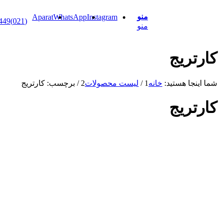
منو
Aparat
WhatsApp
Instagram
(021)88898449
منو
ریج
جا هستید:
خانه
1
/
لیست محصولات
2
/
برچسب: کارتریج
ریج