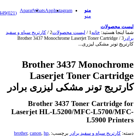
منو
Aparat
WhatsApp
Instagram
(021)88898449
منو
محصولات
جا هستید:
خانه
1
/
لیست محصولات
2
/
کارتریج سیاه و سفید
Brother 3437 Monochrome Laserjet Toner Cartridge
 تونر مشکی لیزری...
Brother 3437 Monochr
Laserjet Toner Cartr
ریج تونر مشکی لیزری برادر
Brother 3437 Toner Cartridg
Laserjet HL-L5200/MFC-L5700/
L5900 Pri
ارتریج سیاه و سفید برادر
برچسب:
,
hp
,
canon
,
brother