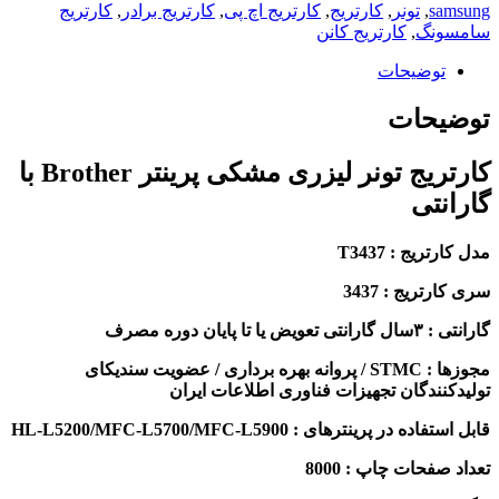
s
,
تونر
,
کارتریج
,
کارتریج اچ پی
,
کارتریج برادر
,
کارتریج
نگ
,
کارتریج کانن
وضیحات
حات
کارتریج تونر لیزری مشکی پرینتر Brother با
تی
ج : T3437
یج : 3437
ان دوره مصرف
مجوزها : STMC / پروانه بهره برداری / عضویت سندیکای
ندگان تجهیزات فناوری اطلاعات ایران
ر پرینترهای : HL-L5200/MFC-L5700/MFC-L5900
حات چاپ : 8000