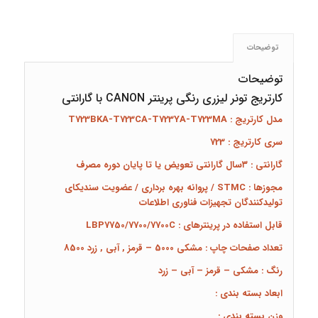
توضیحات
توضیحات
کارتریج تونر لیزری رنگی پرینتر CANON با گارانتی
مدل کارتریج : T723BKA-T723CA-T723YA-T723MA
سری کارتریج : 723
گارانتی : ۳سال گارانتی تعویض یا تا پایان دوره مصرف
مجوزها : STMC / پروانه بهره برداری / عضویت سندیکای
تولیدکنندگان تجهیزات فناوری اطلاعات
قابل استفاده در پرینترهای : LBP7750/7700/7700C
تعداد صفحات چاپ : مشکی 5000 – قرمز , آبی , زرد 8500
رنگ : مشکی – قرمز – آبی – زرد
ابعاد بسته بندی :
وزن بسته بندی :