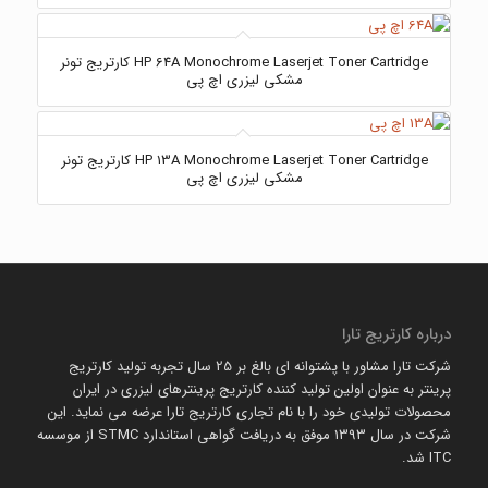
HP 64A Monochrome Laserjet Toner Cartridge کارتریج تونر
مشکی لیزری اچ پی
HP 13A Monochrome Laserjet Toner Cartridge کارتریج تونر
مشکی لیزری اچ پی
درباره کارتریج تارا
شرکت تارا مشاور با پشتوانه ای بالغ بر 25 سال تجربه تولید کارتریج
پرینتر به عنوان اولین تولید کننده کارتریج پرینترهای لیزری در ایران
محصولات تولیدی خود را با نام تجاری کارتریج تارا عرضه می نماید. این
شرکت در سال 1393 موفق به دریافت گواهی استاندارد STMC از موسسه
ITC شد.