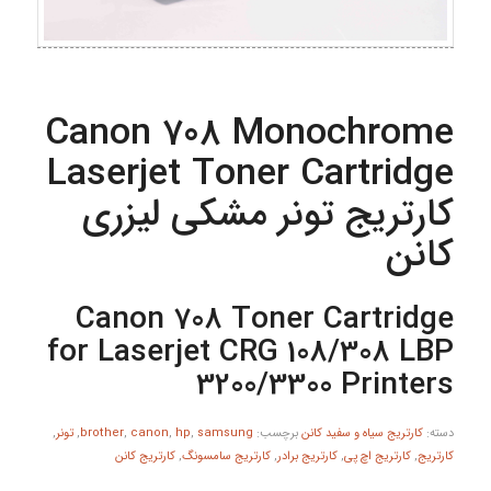
Canon 708 Monochrome
Laserjet Toner Cartridge
کارتریج تونر مشکی لیزری
کانن
Canon 708 Toner Cartridge
for Laserjet CRG 108/308 LBP
3200/3300 Printers
دسته:
کارتریج سیاه و سفید کانن
برچسب:
samsung
,
hp
,
canon
,
brother
,
تونر
,
کارتریج
,
کارتریج اچ پی
,
کارتریج برادر
,
کارتریج سامسونگ
,
کارتریج کانن