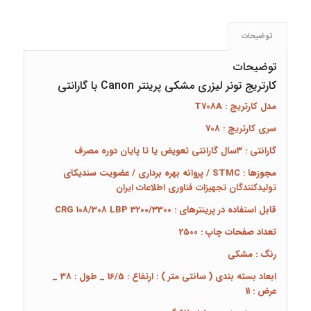
توضیحات
توضیحات
کارتریج تونر لیزری مشکی پرینتر Canon با گارانتی
مدل کارتریج : T708A
سری کارتریج : 708
گارانتی : ۳سال گارانتی تعویض یا تا پایان دوره مصرف
مجوزها : STMC / پروانه بهره برداری / عضویت سندیکای
تولیدکنندگان تجهیزات فناوری اطلاعات ایران
قابل استفاده در پرینترهای : CRG 108/308 LBP 3200/3300
تعداد صفحات چاپ : 2500
رنگ : مشکی
ابعاد بسته بندی ( سانتی متر ) :
ارتفاع :
16/5 _ طول : 38 _
عرض : 11