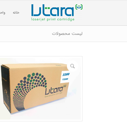
خانه
واح
لیست محصولات