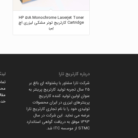
HP 51A Monochrome Laserjet Toner
Cartridge کارتریج تونر مشکی لیزری اچ
پی
درباره کارتریج تارا
لین
تماس
شرکت تارا مشاور با پشتوانه ای بالغ بر
محص
25 سال تجربه تولید کارتریج پرینتر به
مقال
عنوان اولین تولید کننده کارتریج
خدم
پرینترهای لیزری در ایران محصولات
تولیدی خود را با نام تجاری کارتریج تارا
عرضه می نماید. این شرکت در سال
1393 موفق به دریافت گواهی استاندارد
STMC از موسسه ITC شد.