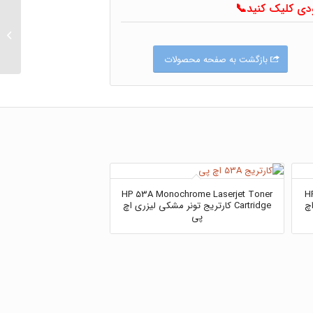
ودی کلیک کنید📞
 2850
serjet
تونر م
بازگشت به صفحه محصولات
سامسون
HP 53A Monochrome Laserjet Toner
H
اچ
Cartridge کارتریج تونر مشکی لیزری اچ
پی