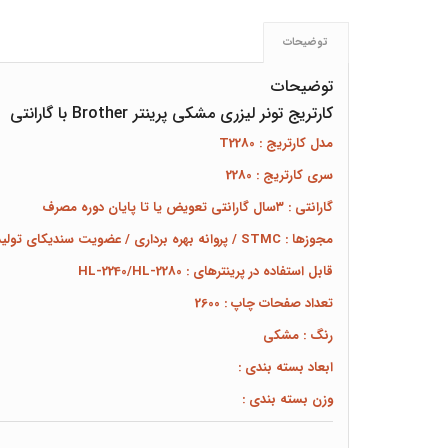
توضیحات
توضیحات
کارتریج تونر لیزری مشکی پرینتر Brother با گارانتی
مدل کارتریج : T2280
سری کارتریج : 2280
گارانتی : ۳سال گارانتی تعویض یا تا پایان دوره مصرف
مجوزها : STMC / پروانه بهره برداری / عضویت سندیکای تولیدکنندگان تجهیزات فناوری اطلاعات ایران
قابل استفاده در پرینترهای : HL-2240/HL-2280
تعداد صفحات چاپ : 2600
رنگ : مشکی
ابعاد بسته بندی :
وزن بسته بندی :