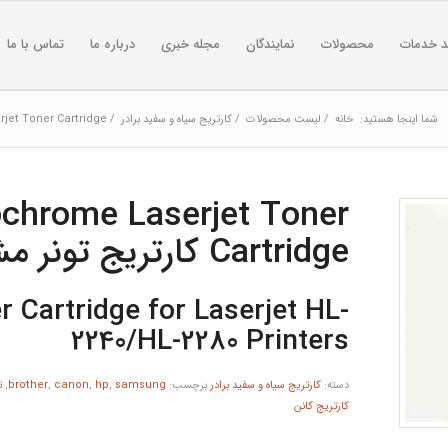
د خدمات
محصولات
نمایندگان
مجله خبری
درباره ما
تماس با ما
شما اینجا هستید:
خانه
/
لیست محصولات
/
کارتریج سیاه و سفید برادر
/
rome Laserjet Toner Cartridge
chrome Laserjet Toner
Cartridge کارتریج تونر مشکی لیزری برادر
r Cartridge for Laserjet HL-
2240/HL-2280 Printers
دسته:
کارتریج سیاه و سفید برادر
برچسب:
samsung
,
hp
,
canon
,
brother
,
ت
کارتریج کانن