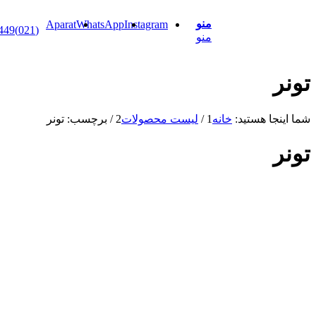
منو
Aparat
WhatsApp
Instagram
(021)88898449
منو
جا هستید:
خانه
1
/
لیست محصولات
2
/
برچسب: تونر