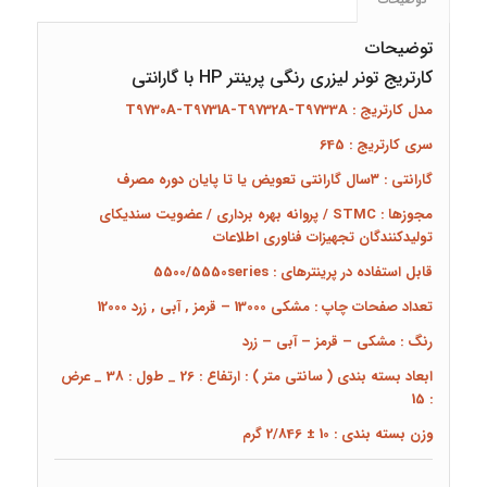
توضیحات
توضیحات
کارتریج تونر لیزری رنگی پرینتر HP با گارانتی
مدل کارتریج : T9730A-T9731A-T9732A-T9733A
سری کارتریج : 645
گارانتی : ۳سال گارانتی تعویض یا تا پایان دوره مصرف
مجوزها : STMC / پروانه بهره برداری / عضویت سندیکای
تولیدکنندگان تجهیزات فناوری اطلاعات
قابل استفاده در پرینترهای : 5500/5550series
تعداد صفحات چاپ : مشکی 13000 – قرمز , آبی , زرد 12000
رنگ : مشکی – قرمز – آبی – زرد
ابعاد بسته بندی
( سانتی متر )
:
ارتفاع : 26 _ طول : 38 _ عرض
: 15
وزن بسته بندی : 10 ± 2/846 گرم