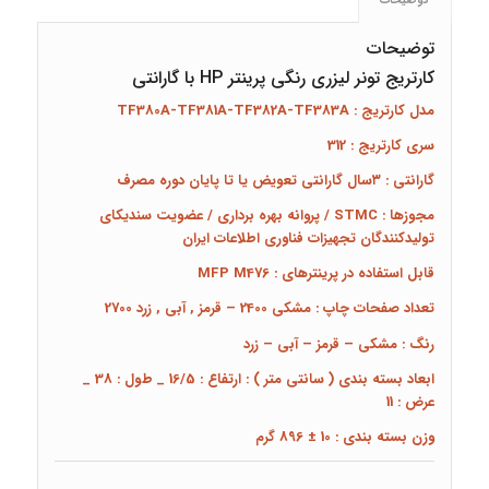
توضیحات
توضیحات
کارتریج تونر لیزری رنگی پرینتر HP با گارانتی
مدل کارتریج : TF380A-TF381A-TF382A-TF383A
سری کارتریج : 312
گارانتی : ۳سال گارانتی تعویض یا تا پایان دوره مصرف
مجوزها : STMC / پروانه بهره برداری / عضویت سندیکای
تولیدکنندگان تجهیزات فناوری اطلاعات ایران
قابل استفاده در پرینترهای : MFP M476
تعداد صفحات چاپ : مشکی 2400 – قرمز , آبی , زرد 2700
رنگ : مشکی – قرمز – آبی – زرد
ابعاد بسته بندی
( سانتی متر )
:
ارتفاع : 16/5 _ طول : 38 _
عرض : 11
وزن بسته بندی : 10 ± 896 گرم