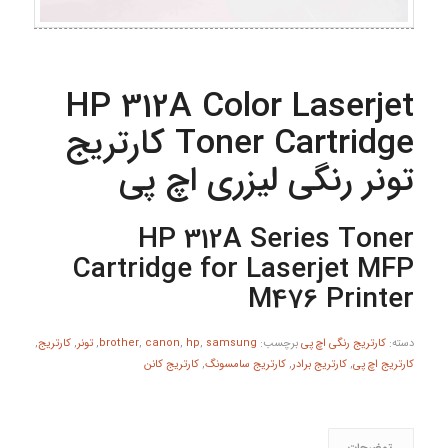
HP 312A Color Laserjet
Toner Cartridge کارتریج
تونر رنگی لیزری اچ پی
HP 312A Series Toner
Cartridge for Laserjet MFP
M476 Printer
دسته:
کارتریج رنگی اچ پی
برچسب:
samsung
,
hp
,
canon
,
brother
,
تونر
,
کارتریج
,
کارتریج اچ پی
,
کارتریج برادر
,
کارتریج سامسونگ
,
کارتریج کانن