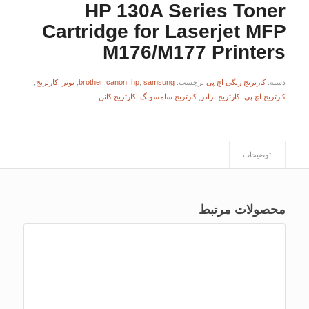
HP 130A Series Toner
Cartridge for Laserjet MFP
M176/M177 Printers
دسته:
کارتریج رنگی اچ پی
برچسب:
samsung
,
hp
,
canon
,
brother
,
تونر
,
کارتریج
,
کارتریج اچ پی
,
کارتریج برادر
,
کارتریج سامسونگ
,
کارتریج کانن
توضیحات
محصولات مرتبط