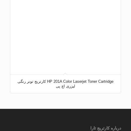
HP 201A Color Laserjet Toner Cartridge کارتریج تونر رنگی
لیزری اچ پی
درباره کارتریج تارا