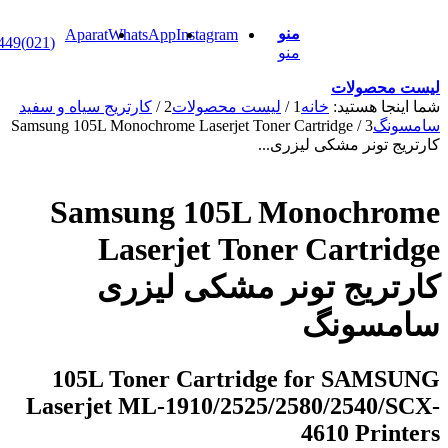
منو
Aparat
WhatsApp
Instagram
(021)88898449
منو
محصولات
جا هستید:
خانه
1
/
لیست محصولات
2
/
کارتریج سیاه و سفید
نگ
3
/
Samsung 105L Monochrome Laserjet Toner Cartridge
 تونر مشکی لیزری...
Samsung 105L Monochr
Laserjet Toner Cartr
ریج تونر مشکی لیزری
سونگ
105L Toner Cartridge for SAM
Laserjet ML-1910/2525/2580/2540/
4610 Pri