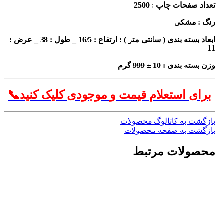
حات چاپ : 2500
مشکی
سته بندی
( سانتی متر )
:
ارتفاع :
16/5 _ طول : 38 _ عرض :
ی : 10 ± 999 گرم
 استعلام قیمت و موجودی کلیک کنید📞
 به کاتالوگ محصولات
 به صفحه محصولات
لات مرتبط