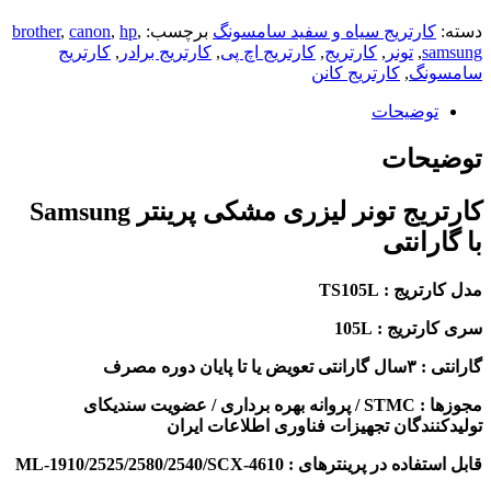
ارتریج سیاه و سفید سامسونگ
برچسب:
,
hp
,
canon
,
brother
s
,
تونر
,
کارتریج
,
کارتریج اچ پی
,
کارتریج برادر
,
کارتریج
نگ
,
کارتریج کانن
وضیحات
حات
کارتریج تونر لیزری مشکی پرینتر Samsung
رانتی
ج : TS105L
یج : 105L
ان دوره مصرف
مجوزها : STMC / پروانه بهره برداری / عضویت سندیکای
ندگان تجهیزات فناوری اطلاعات ایران
 پرینترهای : ML-1910/2525/2580/2540/SCX-4610