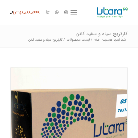
(021)88898449
کارتریج سیاه و سفید کانن
شما اینجا هستید:
خانه
/
لیست محصولات
/
کارتریج سیاه و سفید کانن